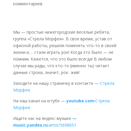
комментариев
Мы — простые нижегородские веселые ребята,
группа «Стрела Морфея». В свое время, устав от
офисной работы, решили поменять что-то в своей
жизни и…. стали играть рок! Когда это было — не
помним. Кажется, что это было всегда! В любом
случае мы рады, что кто-то (именно ты) читает
данные строки, значит, рок- жив!
Заходите на нашу страничку в контакте —
Стрела
Морфея
.
На наш канал на ютубе —
youtube.com
›Стрела
Морфея
.
Ищите нас на яндекс-музыке
—
music.yandex.ru
›artist/5698651