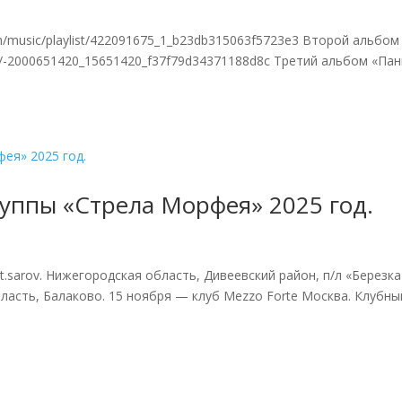
/music/playlist/422091675_1_b23db315063f5723e3 Второй альбом
m/-2000651420_15651420_f37f79d34371188d8c Третий альбом «Пан
уппы «Стрела Морфея» 2025 год.
st.sarov. Нижегородская область, Дивеевский район, п/л «Березка
асть, Балаково. 15 ноября — клуб Mezzo Forte Москва. Клубный