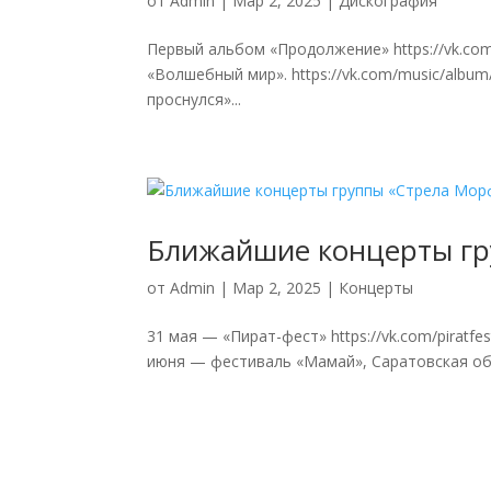
от
Admin
|
Мар 2, 2025
|
Дискография
Первый альбом «Продолжение» https://vk.com
«Волшебный мир». https://vk.com/music/albu
проснулся»...
Ближайшие концерты гр
от
Admin
|
Мар 2, 2025
|
Концерты
31 мая — «Пират-фест» https://vk.com/piratfe
июня — фестиваль «Мамай», Саратовская обл